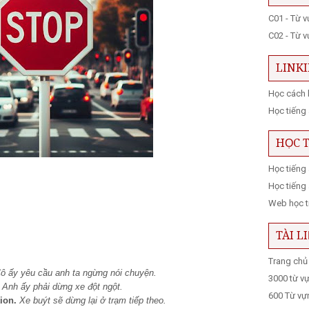
C01 - Từ 
C02 - Từ 
LINK
Học cách 
Học tiếng 
HỌC 
Học tiếng
Học tiếng
Web học t
TÀI L
Trang chủ
ô ấy yêu cầu anh ta ngừng nói chuyện.
3000 từ v
Anh ấy phải dừng xe đột ngột.
600 Từ vự
tion.
Xe buýt sẽ dừng lại ở trạm tiếp theo.