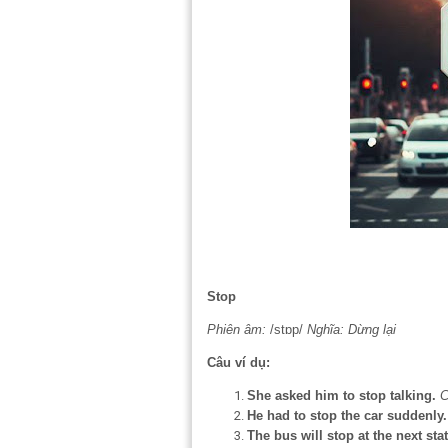
Stop
Phiên âm:
/stɒp/
Nghĩa:
Dừng lại
Câu ví dụ:
She asked him to stop talking.
C
He had to stop the car suddenly.
The bus will stop at the next sta