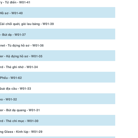
ry - Từ điển - W01-41
 Hồ sơ - W01-40
 Cái chổi quét, giẻ lau bảng - W01-39
 - Bút dạ - W01-37
inet - Tủ đựng hồ sơ - W01-36
der - Kệ đựng hồ sơ - W01-35
rd - Thẻ ghi nhớ - W01-34
 Phếu - W01-62
Quả địa cầu - W01-33
eo - W01-32
ter - Bút dạ quang - W01-31
rd - Thẻ chi mục - W01-30
ng Glass - Kính lúp - W01-29