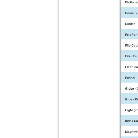
Dictiona
Dosier -
Duster -
Felt Pen
File Cab
File Hol
Flash ca
Funnel -
Globe - 
Glue - K
Highligh
Index Ca
Magnifyi