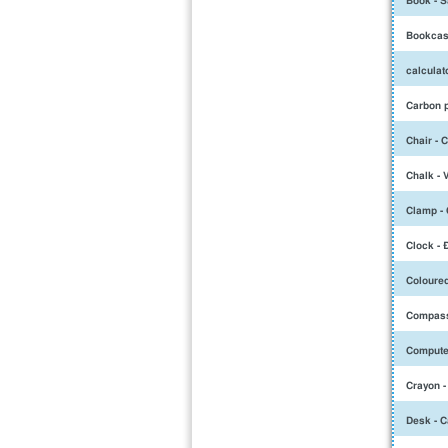
Book - S
Bookcase
calculat
Carbon p
Chair - 
Chalk - 
Clamp - 
Clock - 
Coloured
Compass
Computer
Crayon -
Desk - C