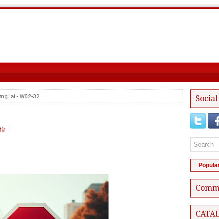
ừng lại - W02-32
Social
từ
Popula
Comm
CATA