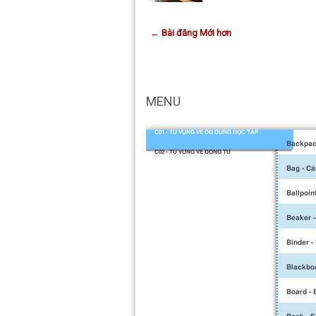
← Bài đăng Mới hơn
MENU
C01 - TỪ VỰNG VỀ ĐỒ DÙNG HỌC TẬP
Backpack
C02 - TỪ VỰNG VỀ ĐỘNG TỪ
Bag - Cá
Ballpoin
Beaker -
Binder -
Blackboa
Board - 