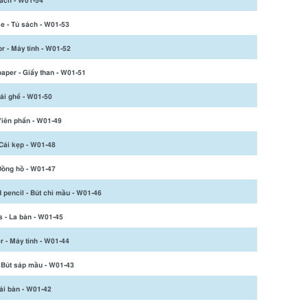
ách - W01-54
 - Tủ sách - W01-53
or - Máy tính - W01-52
aper - Giấy than - W01-51
Cái ghế - W01-50
Viên phấn - W01-49
Cái kẹp - W01-48
Đồng hồ - W01-47
 pencil - Bút chì mầu - W01-46
 - La bàn - W01-45
 - Máy tính - W01-44
 Bút sáp mầu - W01-43
ái bàn - W01-42