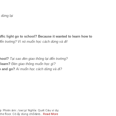
 dừng lại
affic light go to school? Because it wanted to learn how to
 đến trường? Vì nó muốn học cách dừng và đi!
chool?
Tại sao đèn giao thông lại đến trường?
 learn?
Đèn giao thông muốn học gì?
p and go?
Ai muốn học cách dừng và đi?
 Phiên âm: /swiːp/ Nghĩa: Quét Câu ví dụ:
the floor. Cô ấy dùng chổi&nb…
Read More