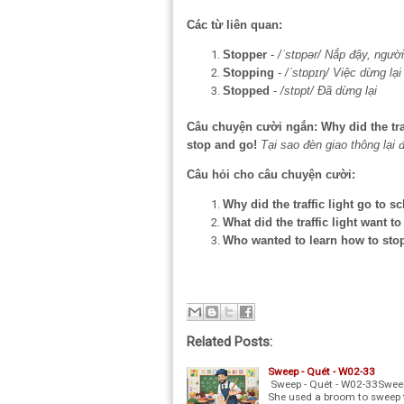
Các từ liên quan:
Stopper
-
/ˈstɒpər/
Nắp đậy, người
Stopping
-
/ˈstɒpɪŋ/
Việc dừng lại
Stopped
-
/stɒpt/
Đã dừng lại
Câu chuyện cười ngắn:
Why did the tr
stop and go!
Tại sao đèn giao thông lại
Câu hỏi cho câu chuyện cười:
Why did the traffic light go to s
What did the traffic light want to
Who wanted to learn how to sto
Related Posts:
Sweep - Quét - W02-33
Sweep - Quét - W02-33Sweep
She used a broom to sweep 