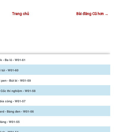
Trang chủ
Bài đăng Cũ hơn →
 - Ba lô - W01-61
i túi - W01-60
t pen - Bút bi - W01-59
 Cốc thí nghiệm - W01-58
 bìa còng - W01-57
rd - Bảng đen - W01-56
Bảng - W01-55