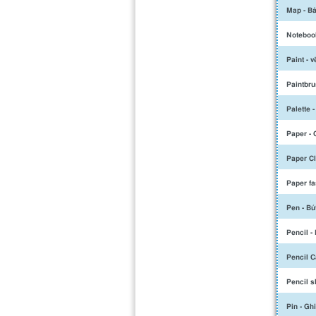
Map - Bả
Notebook
Paint - 
Paintbru
Palette 
Paper - 
Paper Cl
Paper fa
Pen - Bú
Pencil -
Pencil C
Pencil s
Pin - Gh