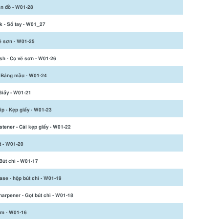
n đồ - W01-28
 - Sổ tay - W01_27
vẽ sơn - W01-25
sh - Cọ vẽ sơn - W01-26
- Bảng mầu - W01-24
Giấy - W01-21
ip - Kẹp giấy - W01-23
stener - Cái kẹp giấy - W01-22
t - W01-20
 Bút chì - W01-17
ase - hộp bút chì - W01-19
harpener - Gọt bút chì - W01-18
im - W01-16