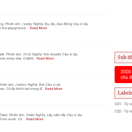
ng Phiên âm: /swɪŋ/ Nghĩa: Đu, lắc, dao động Câu ví dụ:
at the playground.…
Read More
alk Phiên âm: /tɔːk/ Nghĩa: Nói chuyện Câu ví dụ:
Sub đ
riends every day. Cô&nb…
Read More
3000 
chủ đ
iên âm: /swɪm/ Nghĩa: Bơi Câu ví dụ:
an. Cô ấy thích bơi trong đ…
Read More
Label
C01 - Từ 
C02 - Từ 
Take Phiên âm: /teɪk/ Nghĩa: Lấy, nắm lấy Câu ví dụ:
 from work. Cô …
Read More